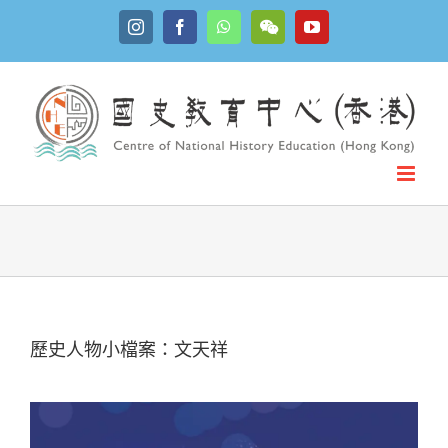
Skip
Instagram
Facebook
WhatsApp
YouTube
to
WeChat
content
歷史人物小檔案：文天祥