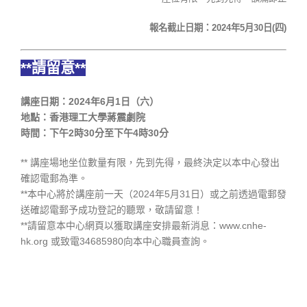
報名截止日期：
2024
年
5
月30
日
(四
)
**請留意**
講座日期：2024年6月1日（六）
地點：香港理工大學蔣震劇院
時間：下午2時30分至下午4時30分
** 講座場地坐位數量有限，先到先得，最終決定以本中心發出
確認電郵為準。
**本中心將於講座前一天（2024年5月31日）或之前透過電郵發
送確認電郵予成功登記的聽眾，敬請留意！
**請留意本中心網頁以獲取講座安排最新消息：www.cnhe-
hk.org 或致電34685980向本中心職員查詢。