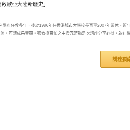
國開啟歐亞大陸新歷史」
學府任教多年，後於1996年任香港城市大學校長直至2007年榮休。
交流，可謂成果豐碩。張教授百忙之中撥冗蒞臨是次講座分享心得，啟迪
講座簡