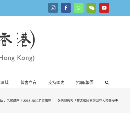
Instagram
Facebook
WhatsApp
YouTube
WeChat
載區域
著書立言
支持國史
招聘/報價
動
/
名家講座
/
2018-2019名家講座——張信剛教授「蒙古帝國開啟歐亞大陸新歷史」