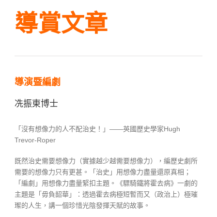
導賞文章
導演暨編劇
冼振東博士
「沒有想像力的人不配治史！」——英國歷史學家Hugh
Trevor-Roper
既然治史需要想像力（實據越少越需要想像力），編歷史劇所
需要的想像力只有更甚。「治史」用想像力盡量還原真相；
「編劇」用想像力盡量緊扣主題。《驃騎鐵將霍去病》一劇的
主題是「毋負韶華」：透過霍去病極短暫而又（政治上）極璀
璨的人生，講一個珍惜光陰發揮天賦的故事。