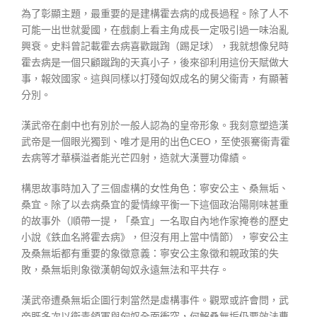
為了彰顯主題，最重要的是建構霍去病的成長過程。除了人不
可能一出世就愛國，在戲劇上看主角成長一定吸引過一味治亂
興衰。史料曾記載霍去病喜歡蹴踘（踢足球），我就想像兒時
霍去病是一個只顧蹴踘的天真小子，後來卻利用這份天賦做大
事，報效國家。這與同樣以打殘匈奴成名的舅父衞青，有顯著
分別。
漢武帝在劇中也有別於一般人認為的皇帝形象。我刻意塑造漢
武帝是一個眼光獨到、唯才是用的出色CEO，至使張騫衞青霍
去病等才華橫溢者能光芒四射，造就大漢豐功偉績。
構思故事時加入了三個虛構的女性角色：寧安公主、桑無垢、
桑宜。除了以去病桑宜的愛情線平衡一下這個政治陽剛味甚重
的故事外（順帶一提，「桑宜」一名取自內地作家掩卷的歷史
小說《鉄血名將霍去病》，但沒有用上當中情節），寧安公主
及桑無垢都有重要的象徵意義：寧安公主象徵和親政策的失
敗，桑無垢則象徵漢朝匈奴永遠無法和平共存。
漢武帝遭桑無垢企圖行刺當然是虛構事件。觀眾或許會問，武
帝既多次以衞青領軍與匈奴全面衝突，何解桑無垢仍要效法曹