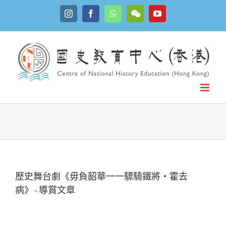
Skip
Instagram
Facebook
WhatsApp
YouTube
to
WeChat
content
歷史舞台劇《毋負韶華一一驃騎鐵將・霍去
病》-導賞文章