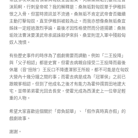
沫荊軻，行刺皇帝呢？我的解釋是：桑無垢對匈奴單于伊稚斜
恨之入骨，但當時資訊並不流通，桑無垢不肯定武帝會否繼續
主動打擊匈奴，直至伊稚斜被殺為止。而我亦想像桑無垢桑宜
姊妹一定經過激烈爭論，最後才因性格使然而分道揚鑣：桑無
垢效法曹沫要漢武帝承諾誅殺伊來斜、桑宜則混入軍中殘殺匈
奴人洩憤。
有些歷史事件的時序為了戲劇需要而調動。例如「二王投降」
與「父子相認」都是史實，但霍去病親自接受二王投降而最後
休屠（音“扭除”）王反口不降遭渾邪王所殺，都不可能是在匈奴
大營內十幾分鐘之間的事；而霍去病是成為「冠軍侯」之前已
跟親爹相認，但到了他成名之後才有能力為霍仲孺買田地建大
宅，並帶弟弟霍光回去長安，使霍光成為西漢史上一位舉足輕
重的人物。
希望大家喜歡這個關於「毋負韶華」、「假作真時真亦假」的
戲劇故事。
謝謝。