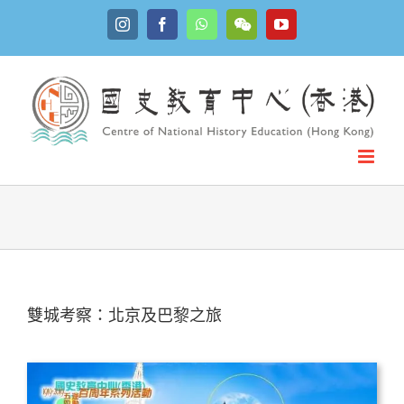
Skip
Instagram
Facebook
WhatsApp
YouTube
to
WeChat
content
雙城考察：北京及巴黎之旅