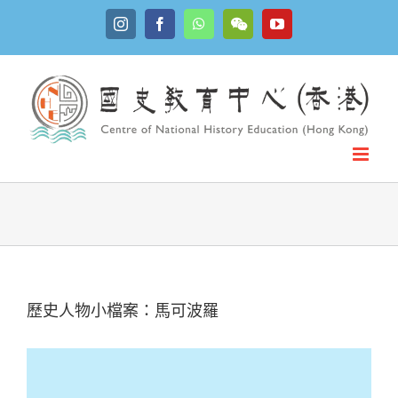
Skip
Instagram
Facebook
WhatsApp
YouTube
to
WeChat
content
歷史人物小檔案：馬可波羅