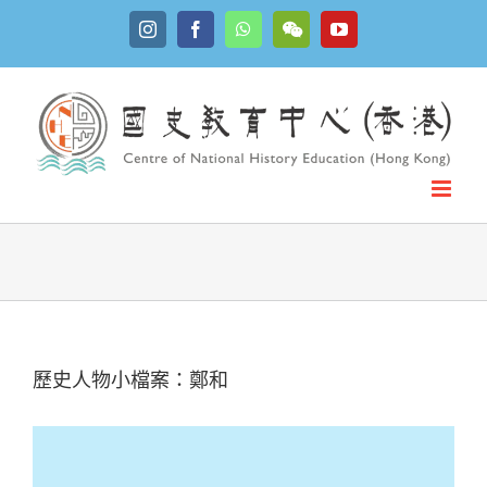
Skip
Instagram
Facebook
WhatsApp
YouTube
to
WeChat
content
歷史人物小檔案：鄭和