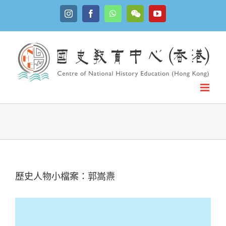
Skip
Instagram
Facebook
WhatsApp
YouTube
to
WeChat
content
歷史人物小檔案：郭嵩燾