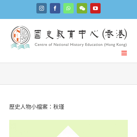
Skip
Instagram
Facebook
WhatsApp
YouTube
to
WeChat
content
歷史人物小檔案：秋瑾