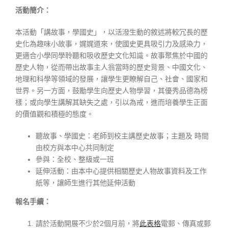
活動簡介：
本活動「講故事，學國史」，以活潑生動的敘述將較冗長的歷
史化為趣味小故事，娓娓道來，使國史更具吸引力及感染力，
更適合小學同學聆聽和吸收歷史文化知識。故事聚焦於中國的
歷史人物，從而帶出故事主人翁當時的歷史背景、中國文化、
地理和科學等領域的發展，讓學生更瞭解自己、社會、國家和
世界。另一方面，鼓勵學生向歷史人物學習，其優秀品德為榜
樣；或向學生講解其缺失之處，引以為戒，進而培養學生正面
的價值觀和積極的態度。
聽故事、學國史：老師到校主講歷史故事；主題及 時間
由校方與本中心共同制定
參與：全校、整級或一班
延伸活動：由本中心提供相關歷史人物故事資料及工作
紙等，讓師生進行其他延伸活動
報名手續：
請於活動開展不少於2個月前，將
此表格
電郵、傳真或郵