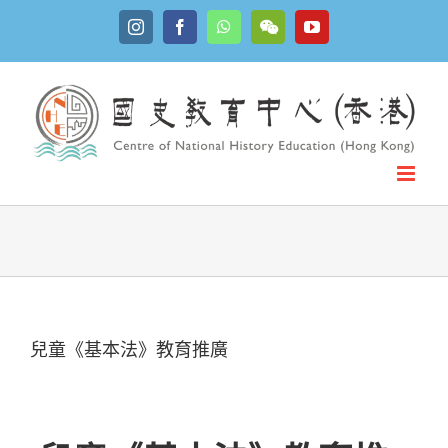
Skip
Instagram
Facebook
WhatsApp
YouTube
to
WeChat
content
兒童《基本法》教育推廣