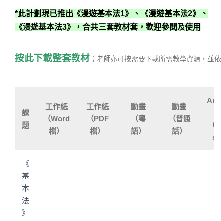
*此計劃現已推出《漫遊基本法1》、《漫遊基本法2》、
《漫遊基本法3》，合共三套教材套，歡迎參閱及使用
按此下載整套教材
；老師亦可按需要下載所需教學資源，並依
Ani
工作紙
工作紙
動畫
動畫
課
o
（Word
（PDF
（粵
（普通
題
（En
檔）
檔）
語）
話）
s
《
基
本
法
》