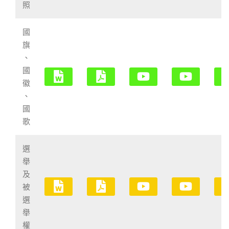
照
國
旗
、
國
徽
、
國
歌
選
舉
及
被
選
舉
權