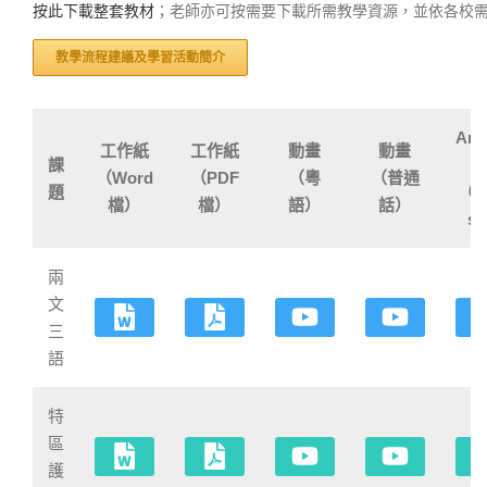
按此下載整套教材
；老師亦可按需要下載所需教學資源，並依各校
教學流程建議及學習活動簡介
Ani
工作紙
工作紙
動畫
動畫
課
o
（Word
（PDF
（粵
（普通
題
（En
檔）
檔）
語）
話）
s
兩
文
三
語
特
區
護