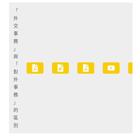
「
外
交
事
務
」
與
「
對
外
事
務
」
的
區
別