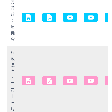
方
行
政
：
區
議
會
行
政
長
官
、
三
司
十
三
局