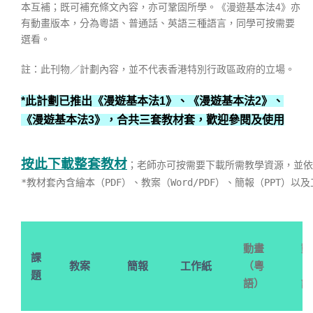
本互補；既可補充條文內容，亦可鞏固所學。《漫遊基本法4》亦
有動畫版本，分為粵語、普通話、英語三種語言，同學可按需要
選看。
註：此刊物／計劃內容，並不代表香港特別行政區政府的立場。
*此計劃已推出《漫遊基本法1》、《漫遊基本法2》、
《漫遊基本法3》，合共三套教材套，歡迎參閱及使用
按此下載整套教材
；老師亦可按需要下載所需教學資源，並依
*教材套內含繪本（PDF）、教案（Word/PDF）、簡報（PPT）以及工
動畫
動
課
教案
簡報
工作紙
（粵
（
題
語）
話