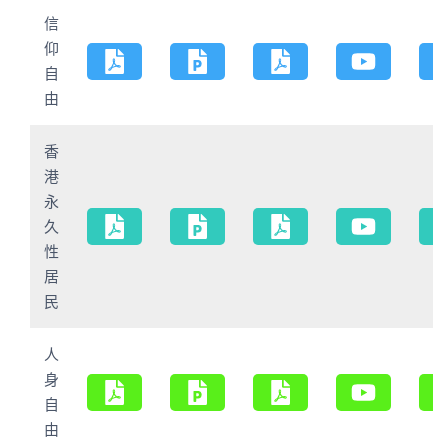
信
仰
自
由
香
港
永
久
性
居
民
人
身
自
由