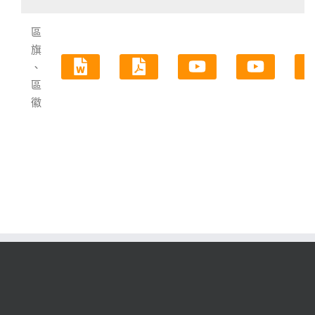
區
旗
、
區
徽