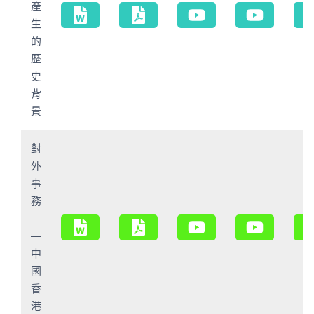
產
生
的
歷
史
背
景
對
外
事
務
—
—
中
國
香
港