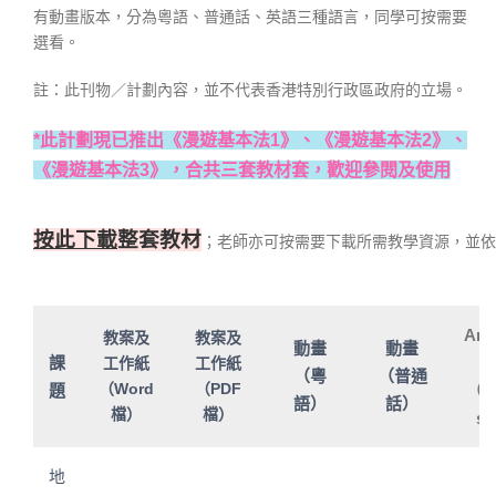
有動畫版本，分為粵語、普通話、英語三種語言，同學可按需要
選看。
註：此刊物／計劃內容，並不代表香港特別行政區政府的立場。
*此計劃現已推出《漫遊基本法1》、《漫遊基本法2》、
《漫遊基本法3》，合共三套教材套，歡迎參閱及使用
按此下載
整套教材
；老師亦可按需要下載所需教學資源，並依
Ani
教案及
教案及
動畫
動畫
課
o
工作紙
工作紙
（粵
（普通
（Word
（PDF
題
（En
語）
話）
檔）
檔）
s
地