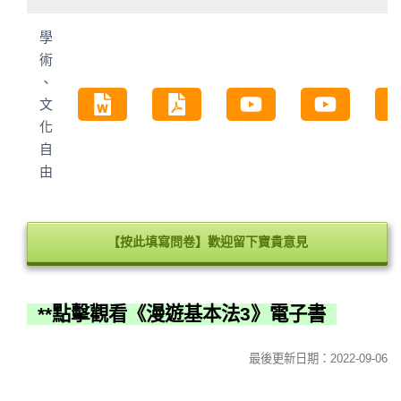
學
術
、
文
化
自
由
【按此填寫問卷】歡迎留下寶貴意見
**點擊觀看《漫遊基本法3》電子書
最後更新日期：2022-09-06