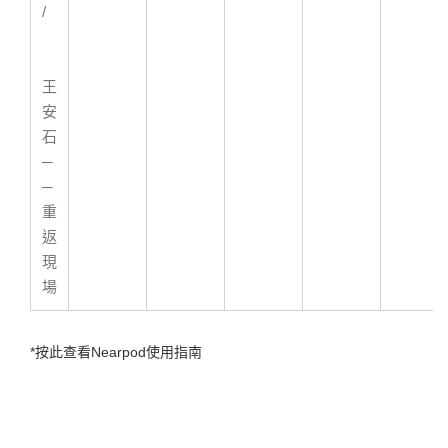
/
王
安
石
─
─
重
返
現
場
*按此查看Nearpod使用指南