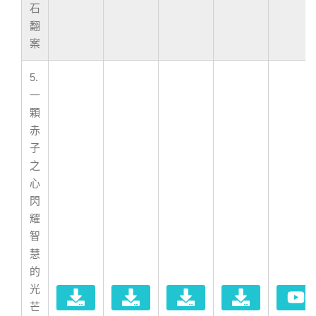
石
翻
案
5.
一
顆
赤
子
之
心
閃
耀
智
慧
的
光
芒