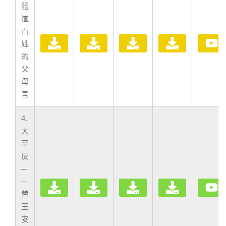
體
恤
百
姓
的
父
母
官
4.
大
平
反
─
─
替
王
安